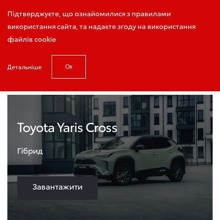
Виклик консультанта
Підтверджуєте, що ознайомилися з правилами
використання сайта, та надаєте згоду на використання
файлів cookie
Детальніше
Ок
Головна
Буклети по моделям
Toyota Yaris Cross
Гібрид
Завантажити