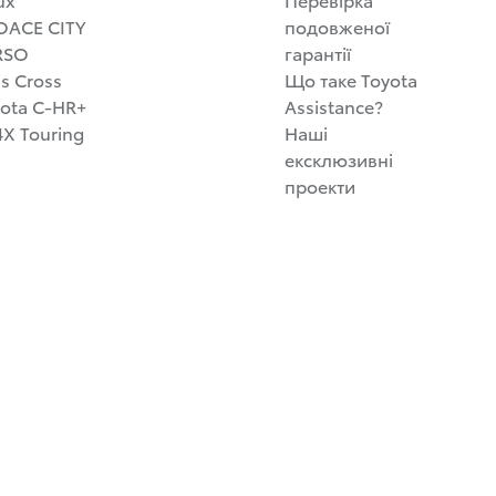
OACE CITY
подовженої
RSO
гарантії
is Cross
Що таке Toyota
ota C-HR+
Assistance?
X Touring
Наші
ексклюзивні
проекти