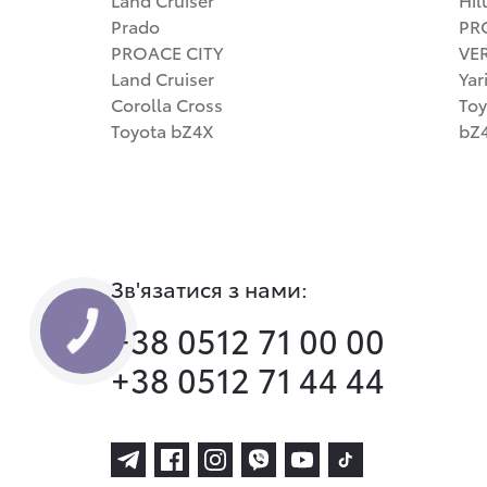
Prado
PR
PROACE CITY
VE
Land Cruiser
Yar
Corolla Cross
Toy
Toyota bZ4X
bZ4
Зв'язатися з нами:
+38 0512 71 00 00
КНОПКА
ЗВ'ЯЗКУ
+38 0512 71 44 44