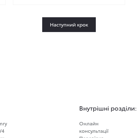
Наступний крок
Внутрішні розділи:
mry
Онлайн
V4
консультації
ux
Перевірка