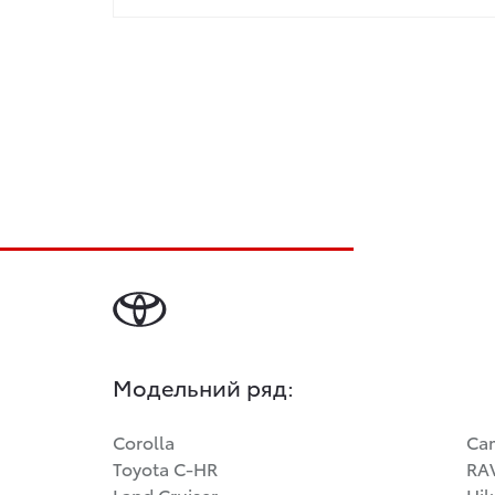
Модельний ряд:
Corolla
Ca
Toyota C-HR
RA
Land Cruiser
Hil