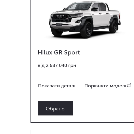
Hilux GR Sport
від 2 687 040 грн
Показати деталi
Порiвняти моделi
Обрано