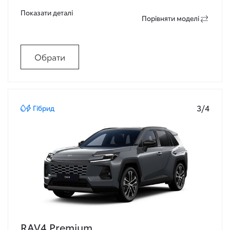
Показати деталi
Порiвняти моделi
Обрати
3/4
Гібрид
RAV4 Premium