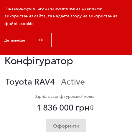
Виклик консультанта
Підтверджуєте, що ознайомилися з правилами
використання сайта, та надаєте згоду на використання
файлів cookie
Детальніше
Ок
Головна
Конфігуратор
Конфігуратор
Toyota RAV4
Active
Вартість сконфігурованої моделі:
1 836 000 грн
Оформити