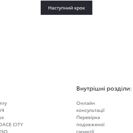
Наступний крок
Внутрішні розділи:
mry
Онлайн
V4
консультації
ux
Перевірка
OACE CITY
подовженої
RSO
гарантії