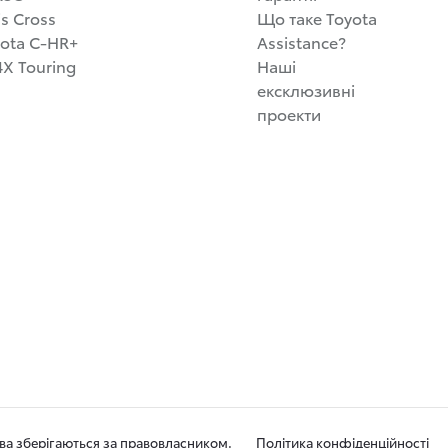
is Cross
Що таке Toyota
ota C-HR+
Assistance?
X Touring
Наші
ексклюзивні
проекти
ава зберігаються за правовласником.
Політика конфіденційності