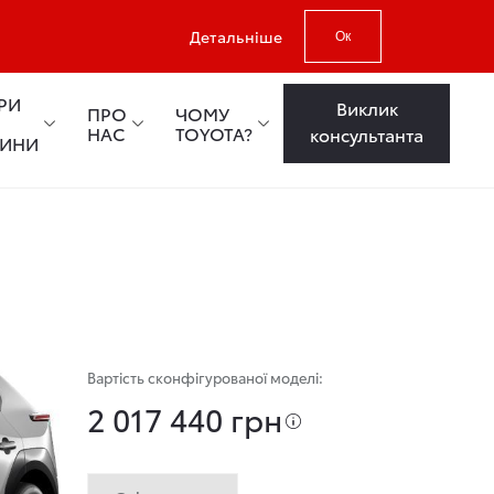
Детальніше
Ок
РИ
Виклик
ПРО
ЧОМУ
НАС
TOYOTA?
консультанта
ТИНИ
Вартість сконфігурованої моделі:
2 017 440 грн