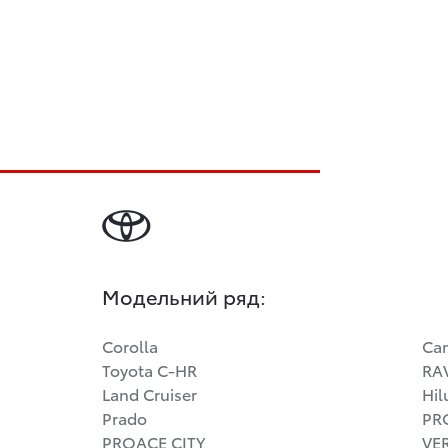
Модельний ряд:
Corolla
Ca
Toyota C-HR
RA
Land Cruiser
Hil
Prado
PR
PROACE CITY
VE