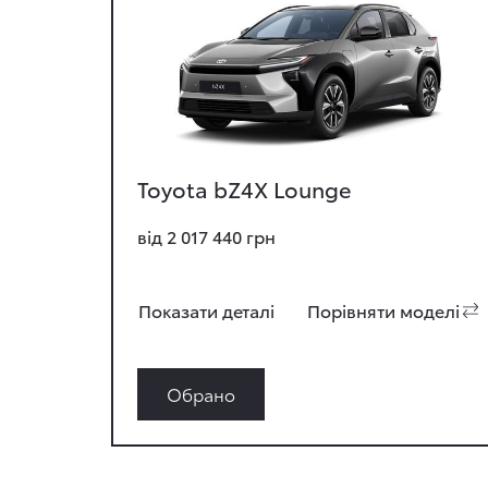
Toyota bZ4X Lounge
від 2 017 440 грн
Показати деталi
Порiвняти моделi
Обрано