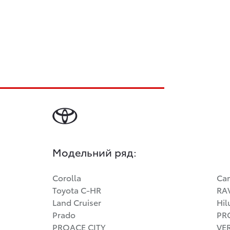
Модельний ряд:
Corolla
Ca
Toyota C-HR
RA
Land Cruiser
Hil
Prado
PR
PROACE CITY
VE