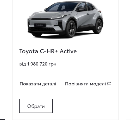
Toyota C-HR+ Active
від 1 980 720 грн
Показати деталi
Порiвняти моделi
Обрати