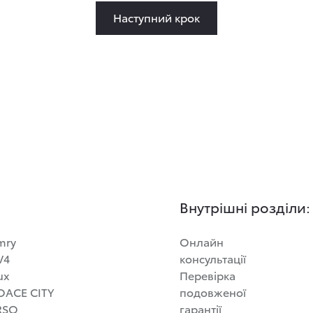
Наступний крок
Внутрішні розділи:
mry
Онлайн
V4
консультації
ux
Перевірка
OACE CITY
подовженої
RSO
гарантії