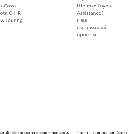
is Cross
Що таке Toyota
ota C-HR+
Assistance?
X Touring
Наші
ексклюзивні
проекти
ава зберігаються за правовласником.
Політика конфіденційності