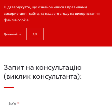
Виклик консультанта
Підтверджуєте, що ознайомилися з правилами
використання сайта, та надаєте згоду на використання
файлів cookie
Детальніше
Ок
Головна
Виклик консультанта
Запит на консультацію
(виклик консультанта):
Ім'я