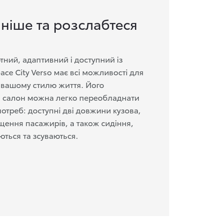
чніше та розслабтеся
ий, адаптивний і доступний із
ace City Verso має всі можливості для
и вашому стилю життя. Його
 салон можна легко переобладнати
отреб: доступні дві довжини кузова,
іщення пасажирів, а також сидіння,
ються та зсуваються.