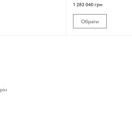
1 283 040 грн
Обрати
орін