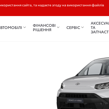
користання сайта, та надаєте згоду на використання файлів
АКСЕСУА
ФІНАНСОВІ
АВТОМОБІЛІ
СЕРВІС
ТА
РІШЕННЯ
ЗАПЧАС