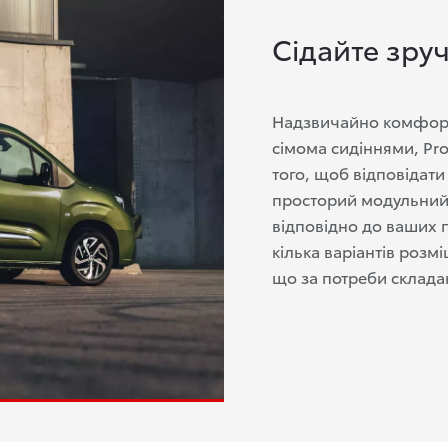
Сідайте зру
Надзвичайно комфортн
сімома сидіннями, Pro
того, щоб відповідат
просторий модульний
відповідно до ваших п
кілька варіантів розм
що за потреби склада