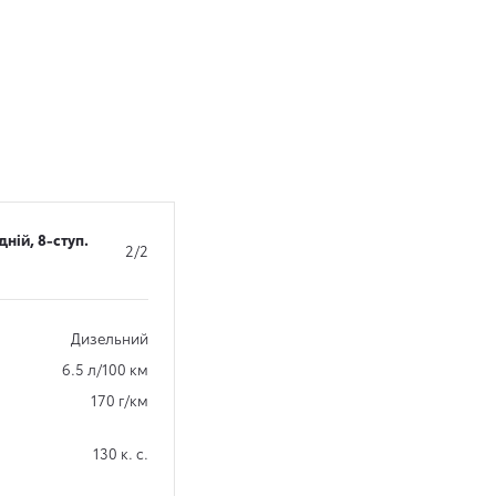
дній, 8-ступ.
2/2
Дизельний
6.5 л/100 км
170 г/км
130 к. с.