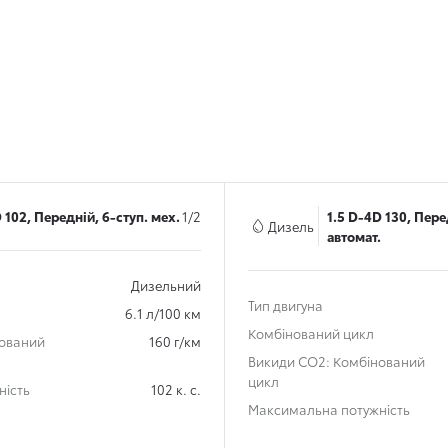
 102, Передній, 6-ступ. мех.
1/2
1.5 D-4D 130, Пере
Дизель
автомат.
Дизельний
Тип двигуна
6.1 л/100 км
Комбінований цикл
нований
160 г/км
Викиди СО2: Комбінований
цикл
ність
102 к. с.
Максимальна потужність