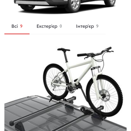
Всі
Екстер’єр
Інтер’єр
9
0
9