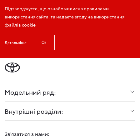
Виклик консультанта
Підтверджуєте, що ознайомилися з правилами
використання сайта, та надаєте згоду на використання
файлів cookie
Детальніше
Ок
Головна
Акустична система JBL
Модельний ряд:
Внутрішні розділи:
Зв'язатися з нами: