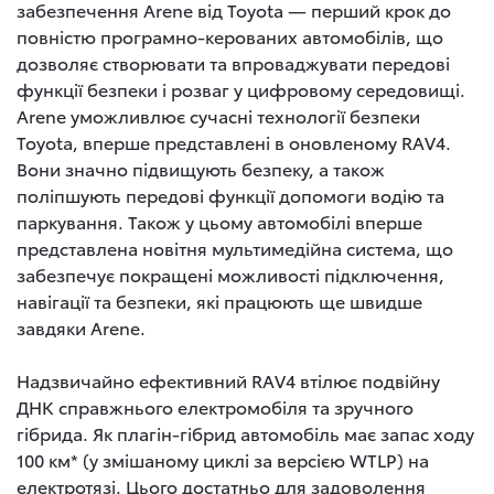
забезпечення Arene від Toyota — перший крок до
повністю програмно-керованих автомобілів, що
дозволяє створювати та впроваджувати передові
функції безпеки і розваг у цифровому середовищі.
Arene уможливлює сучасні технології безпеки
Toyota, вперше представлені в оновленому RAV4.
Вони значно підвищують безпеку, а також
поліпшують передові функції допомоги водію та
паркування. Також у цьому автомобілі вперше
представлена новітня мультимедійна система, що
забезпечує покращені можливості підключення,
навігації та безпеки, які працюють ще швидше
завдяки Arene.
Надзвичайно ефективний RAV4 втілює подвійну
ДНК справжнього електромобіля та зручного
гібрида. Як плагін-гібрид автомобіль має запас ходу
100 км* (у змішаному циклі за версією WTLP) на
електротязі. Цього достатньо для задоволення