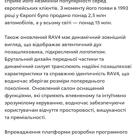
сприяє його незмінній популярності серед
європейських клієнтів. З моменту його появи в 1993
році у Європі було продано понад 2,5 млн
автомобілів, а у всьому світі — понад 15 млн.
Також оновлений RAV4 має динамічний зовнішній
вигляд, що відображає автентичний дух
позашляховика, підкреслений логотипом.
Брутальний дизайн передньої частини та
динамічний силует транслюють надійні позашляхові
характеристики та справжню ідентичність RAV4, що
водночас зберігає розміри попереднього
покоління. Оновлений салон оснащений
функціями, які сприяють впевненому та інтуїтивно
зрозумілому керуванню, водночас забезпечуючи
користувачам відчуття просторовості, вишуканості
та преміальності.
Впровадження платформи розробки програмного