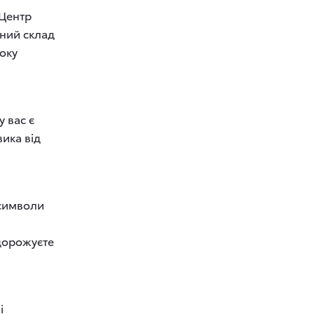
 Центр
ений склад
оку
у вас є
ика від
символи
одорожуєте
і