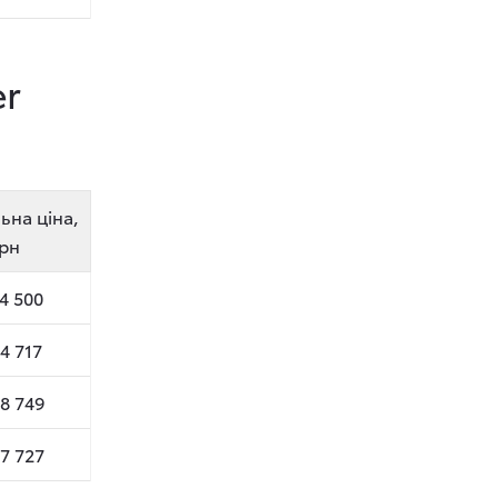
er
ьна ціна,
рн
94 500
84 717
78 749
07 727