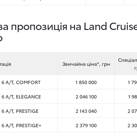
ва пропозиція на Land Cruis
o
Спеціал
тація
Звичайна ціна*, грн
г
, 6 A/T, COMFORT
1 850 000
1 7
, 6 A/T, ELEGANCE
2 046 100
1 9
 6 A/T, PRESTIGE
2 143 040
2 0
, 6 A/T, PRESTIGE+
2 379 100
2 3