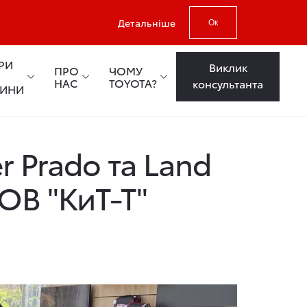
Детальніше
Ок
РИ
Виклик
ПРО
ЧОМУ
НАС
TOYOTA?
консультанта
ТИНИ
иТ-Т"
r Prado та Land
ТОВ "КиТ-Т"