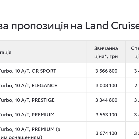
ва пропозиція на Land Cruis
Звичайна
Сп
тація
ціна*, грн
ці
Turbo, 10 A/T, GR SPORT
3 566 800
3 
 Turbo, 10 A/T, ELEGANCE
3 008 100
2 
Turbo, 10 A/T, PRESTIGE
3 344 800
3 
 Turbo, 10 A/T, PREMIUM
3 563 100
3 
Turbo, 10 A/T, PREMIUM (з
3 674 100
3 
вим оснащенням)