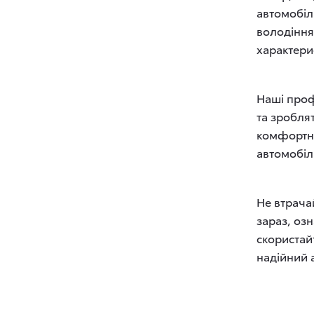
автомобілі
володіння
характери
Наші проф
та зробля
комфортни
автомобіль
Не втрача
зараз, оз
скористай
надійний 