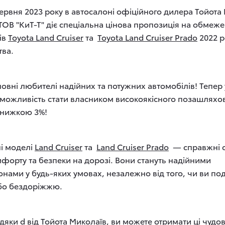
 червня 2023 року в автосалоні офіційного дилера Тойота
ТОВ "КиТ-Т" діє спеціальна цінова пропозиція на обмеж
ів
Toyota Land Cruiser
та
Toyota Land Cruiser Prado
2022 р
ва.
овні любителі надійних та потужних автомобілів! Тепер 
 можливість стати власником високоякісного позашляхов
 знижкою 3%!
і моделі
Land Cruiser
та
Land Cruiser Prado
— справжні 
омфорту та безпеки на дорозі. Вони стануть надійними
нами у будь-яких умовах, незалежно від того, чи ви п
або бездоріжжю.
дяки d від Тойота Миколаїв, ви можете отримати ці чудов