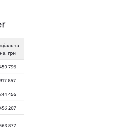
er
еціальна
на, грн
459 796
917 857
244 456
456 207
563 877