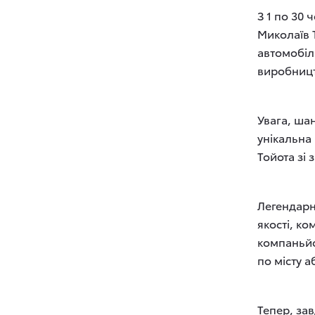
З 1 по 30
Миколаїв 
автомобіл
виробницт
Увага, шан
унікальна
Тойота зі
Легендарн
якості, к
компаньйо
по місту 
Тепер, зав