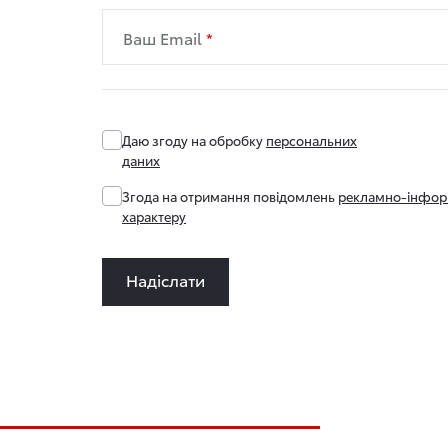
Ваш Email
Даю згоду на обробку
персональних
даних
Згода на отримання повідомлень
рекламно-інфор
характеру
Надіслати