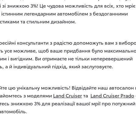
 зі знижкою 3%! Це чудова можливість для всіх, хто мріє
 істинним легендарним автомобілем з бездоганними
стиками та стильним дизайном.
есійні консультанти з радістю допоможуть вам з вибор
ть усе можливе, щоб ваше придбання було максимальн
м і вигідним. Ви отримаєте не тільки неперевершений
, а й індивідуальний підхід, який заслуговуєте.
йте цю унікальну можливість! Відвідайте наш автосалон
найомтесь з моделями
Land Cruiser
та
Land Cruiser Prado
тесь знижкою 3% для реалізації вашої мрії про потужний 
автомобіль.