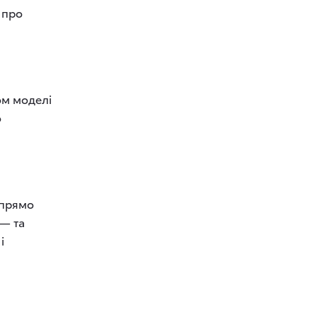
 про
ом моделі
о
 прямо
— та
і