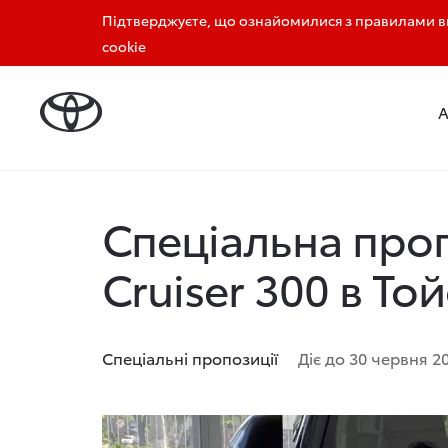
Підтверджуєте, що ознайомилися з правилами ви
+38 (0512) 71 00 00
+38 (0512) 71 44 44
cookie
Головна
Новини, Акції
Спеціальна пропозиція на 
Спеціальна пропо
Cruiser 300 в То
Спеціальні пропозиції
Діє до 30 червня 20