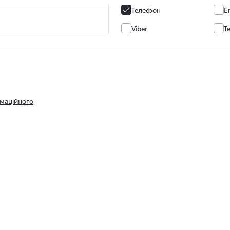
Телефон
E
Viber
T
маційного