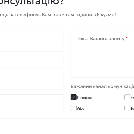
вець зателефонує Вам протягом години. Дякуємо!
Текст Вашого запиту
Бажаний канал комунікаці
Телефон
E
Viber
T