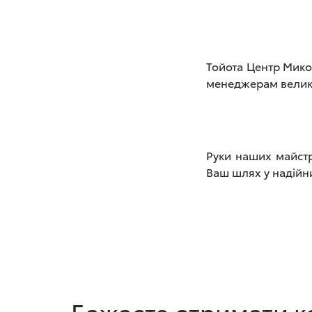
Тойота Центр Мико
менеджерам велико
Руки наших майстр
Ваш шлях у надійн
Бажаєте отримати к