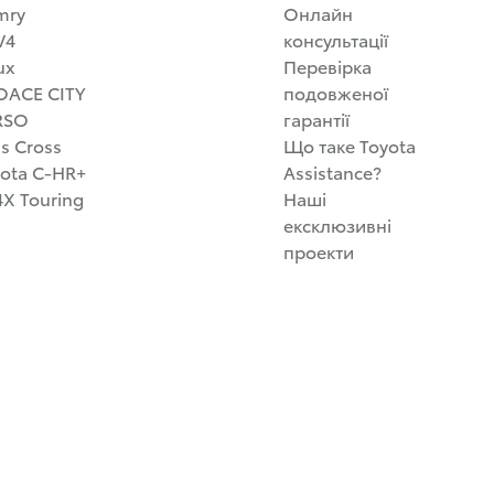
mry
Онлайн
V4
консультації
ux
Перевірка
OACE CITY
подовженої
RSO
гарантії
is Cross
Що таке Toyota
ota C-HR+
Assistance?
X Touring
Наші
ексклюзивні
проекти