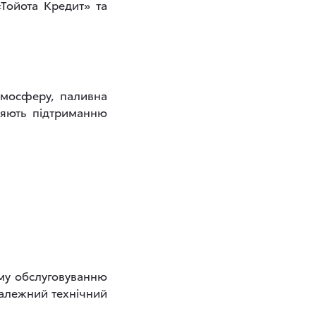
Тойота Кредит» та
тмосферу, паливна
ияють підтриманню
ому обслуговуванню
належний технічний