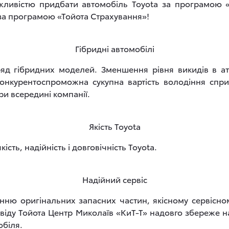
жливістю придбати автомобіль Toyota за програмою «
 за програмою «Тойота Страхування»!
Гібридні автомобілі
ряд гібридних моделей. Зменшення рівня викидів в а
 конкурентоспроможна сукупна вартість володіння спр
и всередині компанії.
Якість Toyota
кість, надійність і довговічність Toyota.
Надійний сервіс
нню оригінальних запасних частин, якісному сервісн
свіду Тойота Центр Миколаїв «КиТ-Т» надовго збереже 
обіля.