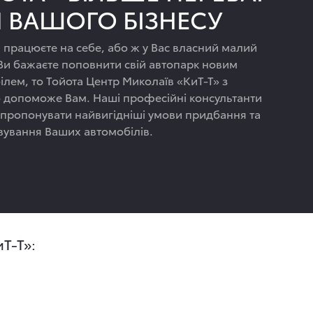
 ВАШОГО БІЗНЕСУ
 працюєте на себе, або ж у Вас власний малий
і Ви бажаєте поповнити свій автопарк новим
ілем, то Тойота Центр Миколаїв «КиТ-Т» з
ю допоможе Вам. Наші професійні консультанти
запропонувати найвигідніші умови придбання та
вування Ваших автомобілів.
Т-Т»: