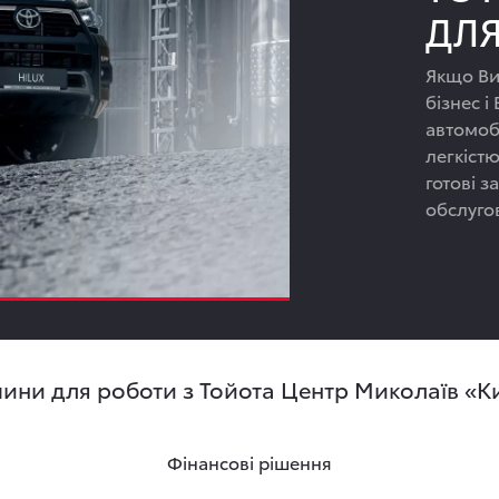
ДЛЯ
Якщо Ви
бізнес 
автомоб
легкіст
готові 
обслуго
ини для роботи з Тойота Центр Миколаїв «Ки
Фінансові рішення