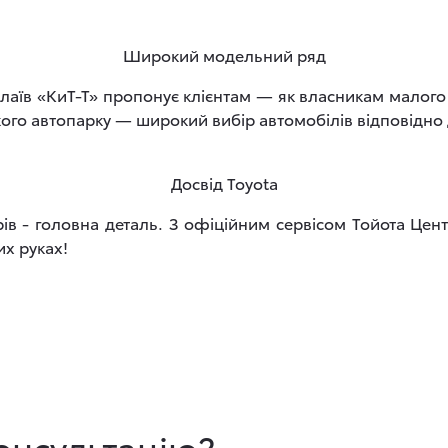
Широкий модельний ряд
лаїв «КиТ-Т» пропонує клієнтам ― як власникам малого п
го автопарку ― широкий вибір автомобілів відповідно д
Досвід Toyota
ів - головна деталь. З офіційним сервісом Тойота Цент
их руках!
онсультацію?