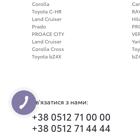
Corolla
Ca
Toyota C-HR
RA
Land Cruiser
Hil
Prado
PR
PROACE CITY
VE
Land Cruiser
Yar
Corolla Cross
Toy
Toyota bZ4X
bZ4
Зв'язатися з нами:
+38 0512 71 00 00
+38 0512 71 44 44