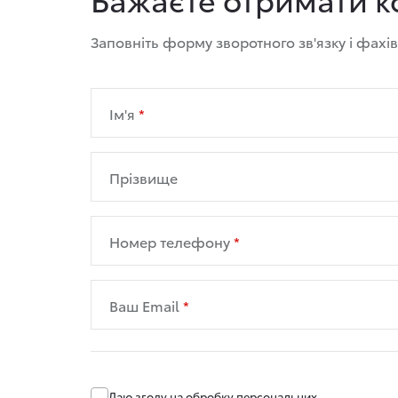
Заповніть форму зворотного зв'язку і фахі
Ім'я
Прізвище
Номер телефону
Ваш Email
Даю згоду на обробку
персональних