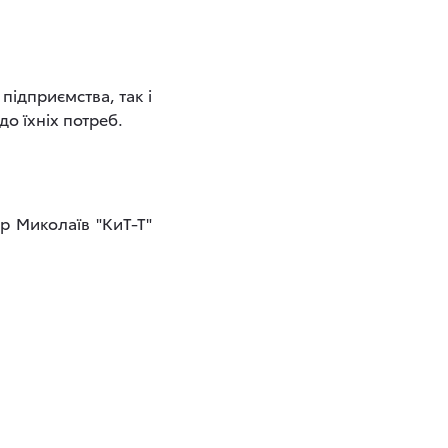
ідприємства, так і
о їхніх потреб.
р Миколаїв "КиТ-Т"