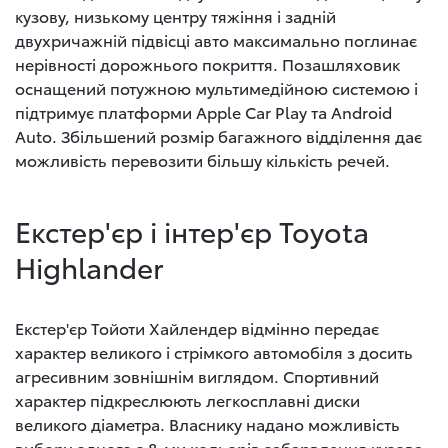
кузову, низькому центру тяжіння і задній
двухричажній підвісці авто максимально поглинає
нерівності дорожнього покриття. Позашляховик
оснащений потужною мультимедійною системою і
підтримує платформи Apple Car Play та Android
Auto. Збільшений розмір багажного відділення дає
можливість перевозити більшу кількість речей.
Екстер'єр і інтер'єр Toyota
Highlander
Екстер'єр Тойоти Хайлендер відмінно передає
характер великого і стрімкого автомобіля з досить
агресивним зовнішнім виглядом. Спортивний
характер підкреслюють легкосплавні диски
великого діаметра. Власнику надано можливість
вибору одного з 8-ми кольорів забарвлення кузова.