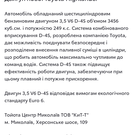
Автомобіль обладнаний шестициліндровим
бензиновим двигуном 3,5 V6 D-4S об'ємом 3456
куб.см. і потужністю 249 к.с. Система комбінованого
вприскування D-4S, розроблена компанією Toyota,
дає можливість поєднувати безпосереднє і
розподілене внесення паливної суміші в циліндри,
що робить автомобіль максимально чутливим до
команд водія. Система D-4S також підвищує
ефективність роботи двигуна, забезпечуючи при
цьому плавний і потужне прискорення.
Двигун 3,5 V6 D-4S відповідає вимогам екологічного
стандарту Euro 6.
Тойота Центр Миколаїв ТОВ "КиТ-Т"
м. Миколаїв, Херсонське шосе, 109