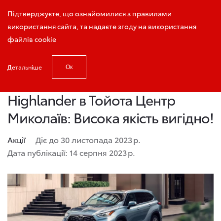
Виклик консультанта
Підтверджуєте, що ознайомилися з правилами
використання сайта, та надаєте згоду на використання
файлів cookie
Детальніше
Ок
Головна
Новини, Акції
Highlander в Тойота Центр Миколаїв: Ви
Highlander в Тойота Центр
Миколаїв: Висока якість вигідно!
Акції
Діє до 30 листопада 2023 р.
Дата публікації: 14 серпня 2023 р.