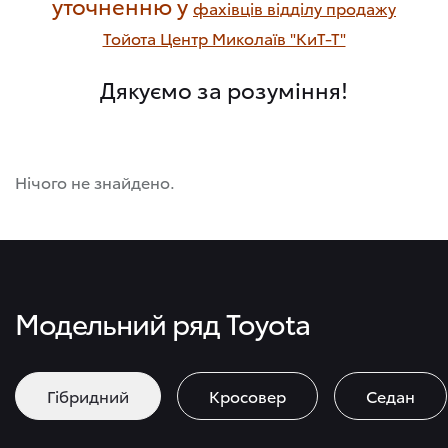
уточненню у
фахівців відділу продажу
Тойота Центр Миколаїв "КиТ-Т"
Дякуємо за розуміння!
Нічого не знайдено.
Модельний ряд Toyota
Гібридний
Кросовер
Седан