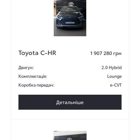
Toyota C-HR
1 907 280 грн
Двигун:
2.0 Hybrid
Комплектація:
Lounge
Коробка передач:
e-CVT
Детальніше